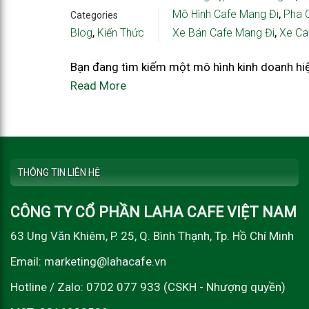
,
Mô Hình Cafe Mang Đi
Pha 
Categories
,
,
Blog
Kiến Thức
Xe Bán Cafe Mang Đi
Xe Ca
Bạn đang tìm kiếm một mô hình kinh doanh hiệu
Read More
THÔNG TIN LIÊN HỆ
CÔNG TY CỔ PHẦN LAHA CAFE VIỆT NAM
63 Ung Văn Khiêm, P. 25, Q. Bình Thạnh, Tp. Hồ Chí Minh
Email: marketing@lahacafe.vn
Hotline / Zalo: 0702 077 933 (CSKH - Nhượng quyền)