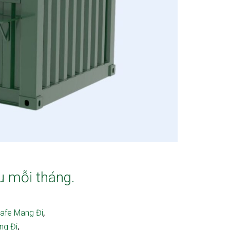
u mỗi tháng.
,
Cafe Mang Đi
,
ng Đi