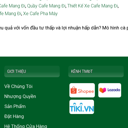
,
,
,
Cafe Mang Đi
Quầy Cafe Mang Đi
Thiết Kế Xe Cafe Mang Đi
,
fe Mang Đi
Xe Cafe Pha Máy
 quả với vốn đầu tư thấp và lợi nhuận hấp dẫn? Mô hình cà 
GIỚI THIỆU
KÊNH TMĐT
Về Chúng Tôi
Nhượng Quyền
Sản Phẩm
Đặt Hàng
Hệ Thống Cửa Hàng