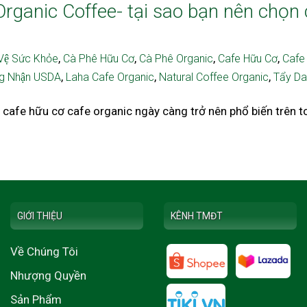
ganic Coffee- tại sao bạn nên chọn
,
,
,
,
Vệ Sức Khỏe
Cà Phê Hữu Cơ
Cà Phê Organic
Cafe Hữu Cơ
Cafe
,
,
,
ng Nhận USDA
Laha Cafe Organic
Natural Coffee Organic
Tẩy Da
afe hữu cơ cafe organic ngày càng trở nên phổ biến trên t
GIỚI THIỆU
KÊNH TMĐT
Về Chúng Tôi
Nhượng Quyền
Sản Phẩm